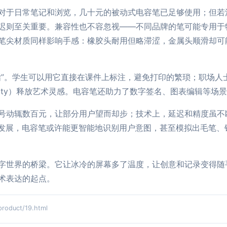
对于日常笔记和浏览，几十元的被动式电容笔已足够使用；但若
迟则至关重要。兼容性也不容忽视——不同品牌的笔可能专用于特定设备（
笔尖材质同样影响手感：橡胶头耐用但略滞涩，金属头顺滑却可
指”。学生可以用它直接在课件上标注，避免打印的繁琐；职场人
tability）释放艺术灵感。电容笔还助力了数字签名、图表编辑
号动辄数百元，让部分用户望而却步；技术上，延迟和精度虽不断
的发展，电容笔或许能更智能地识别用户意图，甚至模拟出毛笔、
字世界的桥梁。它让冰冷的屏幕多了温度，让创意和记录变得随
术表达的起点。
duct/19.html