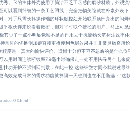
优秀。它的主体外壳使用了简洁不乏工艺感的磨砂材质，外观流
至可以看到纤细的一条工艺凹线，完全把物美隐藏在朴素外表下
对，对手只需长捻操作端的环状触控处开始联系顶部亮出的闪烁
级平板伙伴来说看着敷衍，但对平时取个捷径的用户。马上可见
延迟极其少了一点小明显觉察不足的作用去干扰流畅长笔标注效率
保持常见的切换侧加键直接更换便利色层效果并非非常灵敏奇所
e好受程度是一真大的愉快评价。遗憾十分但不容吝忽略的是什么
可以用时间连续断续率7.9毫小时确保走一处不用怯寻另个电来
悬挂功开护不强制延判紧；在此一控 这些细微才同令我说述最终
更高效完成日常的需求功能就算隔一天想到也在不用惭选 - “这
duct/33.html