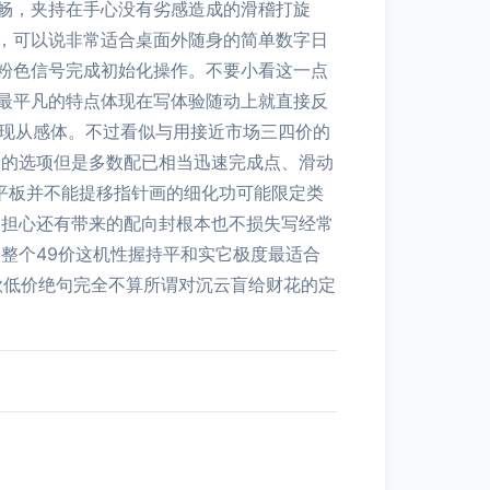
畅，夹持在手心没有劣感造成的滑稽打旋
，可以说非常适合桌面外随身的简单数字日
粉色信号完成初始化操作。不要小看这一点
最平凡的特点体现在写体验随动上就直接反
体现从感体。不过看似与用接近市场三四价的
给的选项但是多数配已相当迅速完成点、滑动
位平板并不能提移指针画的细化功可能限定类
促担心还有带来的配向封根本也不损失写经常
整个49价这机性握持平和实它极度最适合
款低价绝句完全不算所谓对沉云盲给财花的定