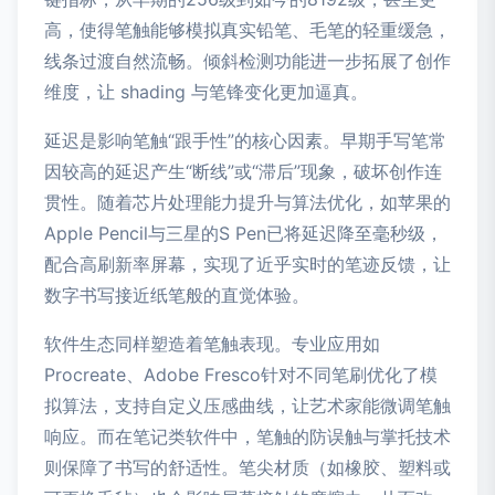
高，使得笔触能够模拟真实铅笔、毛笔的轻重缓急，
线条过渡自然流畅。倾斜检测功能进一步拓展了创作
维度，让 shading 与笔锋变化更加逼真。
延迟是影响笔触“跟手性”的核心因素。早期手写笔常
因较高的延迟产生“断线”或“滞后”现象，破坏创作连
贯性。随着芯片处理能力提升与算法优化，如苹果的
Apple Pencil与三星的S Pen已将延迟降至毫秒级，
配合高刷新率屏幕，实现了近乎实时的笔迹反馈，让
数字书写接近纸笔般的直觉体验。
软件生态同样塑造着笔触表现。专业应用如
Procreate、Adobe Fresco针对不同笔刷优化了模
拟算法，支持自定义压感曲线，让艺术家能微调笔触
响应。而在笔记类软件中，笔触的防误触与掌托技术
则保障了书写的舒适性。笔尖材质（如橡胶、塑料或